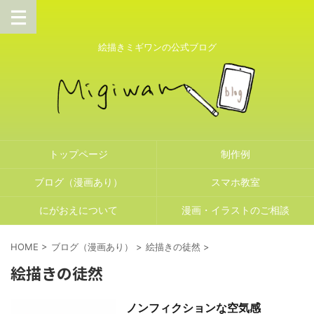
絵描きミギワンの公式ブログ
トップページ
制作例
ブログ（漫画あり）
スマホ教室
にがおえについて
漫画・イラストのご相談
HOME
>
ブログ（漫画あり）
>
絵描きの徒然
>
絵描きの徒然
ノンフィクションな空気感