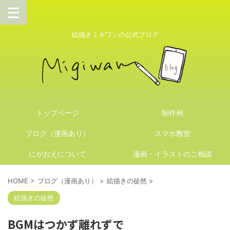
絵描きミギワンの公式ブログ
トップページ
制作例
ブログ（漫画あり）
スマホ教室
にがおえについて
漫画・イラストのご相談
HOME
>
ブログ（漫画あり）
>
絵描きの徒然
>
絵描きの徒然
BGMはつかず離れずで