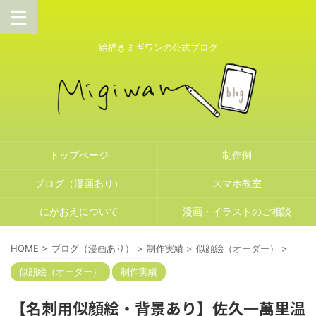
絵描きミギワンの公式ブログ
トップページ
制作例
ブログ（漫画あり）
スマホ教室
にがおえについて
漫画・イラストのご相談
HOME
>
ブログ（漫画あり）
>
制作実績
>
似顔絵（オーダー）
>
似顔絵（オーダー）
制作実績
【名刺用似顔絵・背景あり】佐久一萬里温