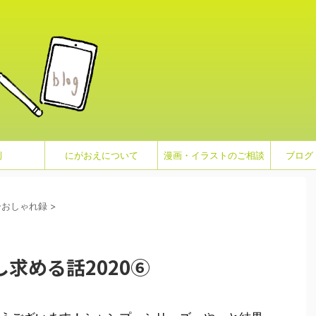
例
にがおえについて
漫画・イラストのご相談
ブログ
ーおしゃれ録
>
求める話2020⑥