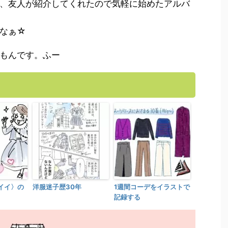
、友人が紹介してくれたので気軽に始めたアルバ
なぁ☆
もんです。ふー
イイ〉の
洋服迷子歴30年
1週間コーデをイラストで
記録する