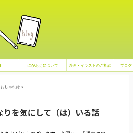
例
にがおえについて
漫画・イラストのご相談
ブログ
ーおしゃれ録
>
なりを気にして（は）いる話