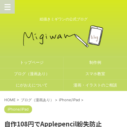
絵描きミギワンの公式ブログ
トップページ
制作例
ブログ（漫画あり）
スマホ教室
にがおえについて
漫画・イラストのご相談
HOME
>
ブログ（漫画あり）
>
iPhone/iPad
>
iPhone/iPad
自作108円でApplepencil紛失防止