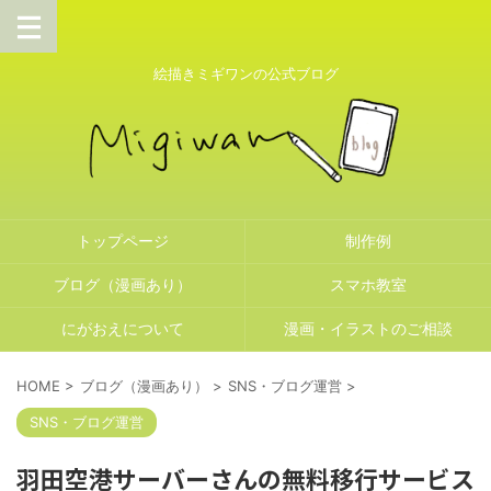
絵描きミギワンの公式ブログ
トップページ
制作例
ブログ（漫画あり）
スマホ教室
にがおえについて
漫画・イラストのご相談
HOME
>
ブログ（漫画あり）
>
SNS・ブログ運営
>
SNS・ブログ運営
羽田空港サーバーさんの無料移行サービス