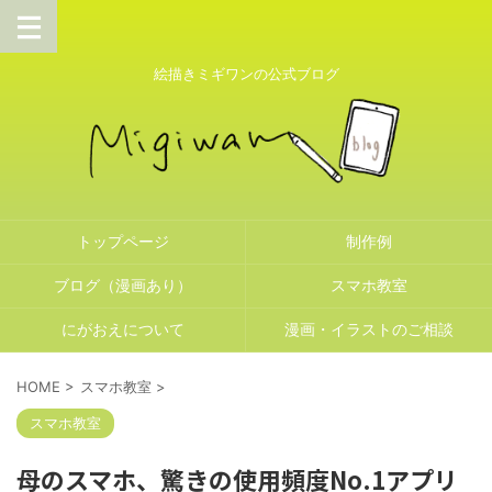
絵描きミギワンの公式ブログ
トップページ
制作例
ブログ（漫画あり）
スマホ教室
にがおえについて
漫画・イラストのご相談
HOME
>
スマホ教室
>
スマホ教室
母のスマホ、驚きの使用頻度No.1アプリ