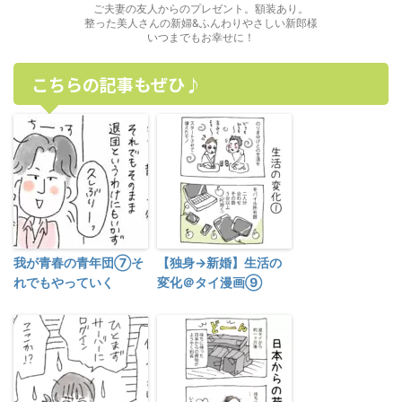
ご夫妻の友人からのプレゼント。額装あり。
整った美人さんの新婦&ふんわりやさしい新郎様
いつまでもお幸せに！
こちらの記事もぜひ♪
我が青春の青年団⑦そ
【独身→新婚】生活の
れでもやっていく
変化＠タイ漫画⑨