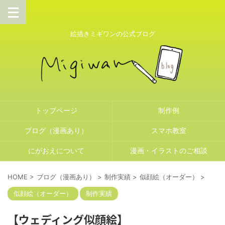
絵描きミギワンの公式ブログ
トップページ
制作例
ブログ（漫画あり）
スマホ教室
にがおえについて
漫画・イラストのご相談
HOME
>
ブログ（漫画あり）
>
制作実績
>
似顔絵（オーダー）
>
似顔絵（オーダー）
制作実績
【ウェディング似顔絵】