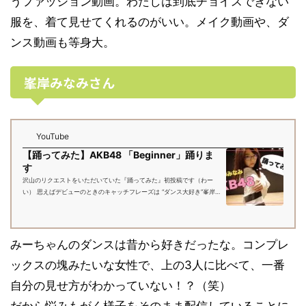
うファッション動画。わたしは到底チョイスできない
服を、着て見せてくれるのがいい。メイク動画や、ダ
ンス動画も等身大。
峯岸みなみさん
YouTube
【踊ってみた】AKB48 「Beginner」踊りま
す
沢山のリクエストをいただいていた『踊ってみた』初投稿です（わー
い） 思えばデビューのときのキャッチフレーズは “ダンス大好き”峯岸
みなみです！だったぐらいに、小学生の頃からダンス漬けの女の子でし
た。 で...
みーちゃんのダンスは昔から好きだったな。コンプレ
ックスの塊みたいな女性で、上の3人に比べて、一番
自分の見せ方がわかっていない！？（笑）