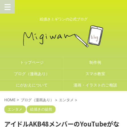
絵描きミギワンの公式ブログ
トップページ
制作例
ブログ（漫画あり）
スマホ教室
にがおえについて
漫画・イラストのご相談
HOME
>
ブログ（漫画あり）
>
エンタメ
>
エンタメ
絵描きの徒然
アイドルAKB48メンバーのYouTubeがな