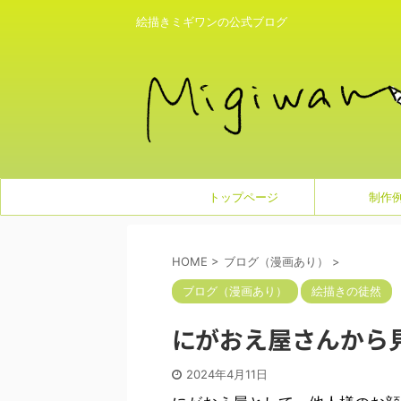
絵描きミギワンの公式ブログ
トップページ
制作
HOME
>
ブログ（漫画あり）
>
ブログ（漫画あり）
絵描きの徒然
にがおえ屋さんから
2024年4月11日