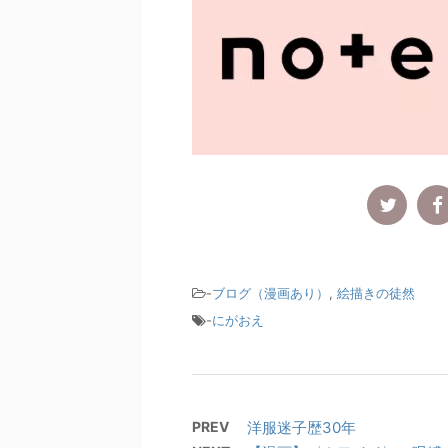
-
ブログ（漫画あり）
,
絵描きの徒然
-
にがおえ
PREV
洋服迷子歴30年