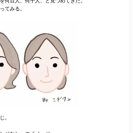
を何百人、何千人、と見つめてきた。
ってみる。
じ。