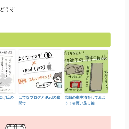
にどうぞ
ゆげ氏の
はてなブログとiPadの狭
念願の車中泊をしてみよ
間で
う！＠買い足し編