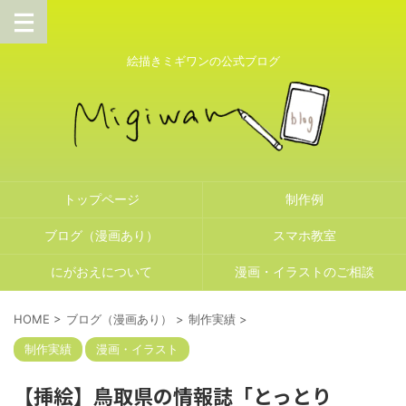
絵描きミギワンの公式ブログ
トップページ
制作例
ブログ（漫画あり）
スマホ教室
にがおえについて
漫画・イラストのご相談
HOME
>
ブログ（漫画あり）
>
制作実績
>
制作実績
漫画・イラスト
【挿絵】鳥取県の情報誌「とっとり