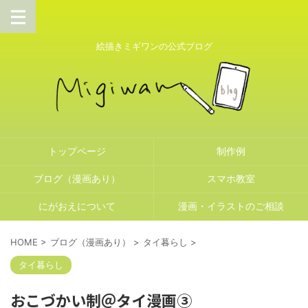
絵描きミギワンの公式ブログ
トップページ
制作例
ブログ（漫画あり）
スマホ教室
にがおえについて
漫画・イラストのご相談
HOME
>
ブログ（漫画あり）
>
タイ暮らし
>
タイ暮らし
おこづかい制＠タイ漫画③