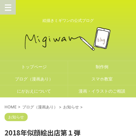
絵描きミギワンの公式ブログ
トップページ
制作例
ブログ（漫画あり）
スマホ教室
にがおえについて
漫画・イラストのご相談
HOME
>
ブログ（漫画あり）
>
お知らせ
>
お知らせ
2018年似顔絵出店第１弾