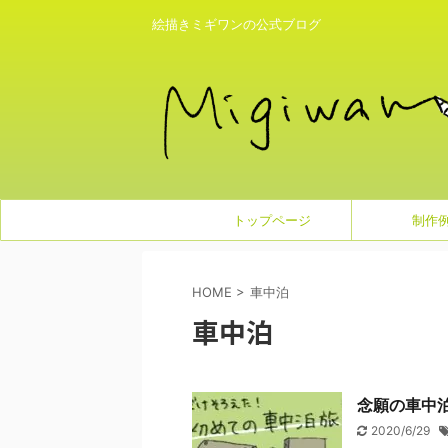
絵描きミギワンの公式ブログ
トップページ
制作
HOME
>
車中泊
車中泊
念願の車中
2020/6/29