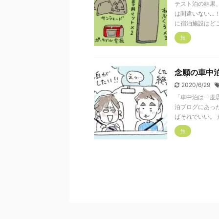
テスト泊の結果
は間違いない…
に宿泊施設はどこ
旅
念願の車中
2020/6/29
「車中泊は一度
泊ブログにあっ
ばそれでいい。 
旅