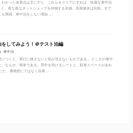
、わかった改善点は主に3つ。 これらをクリアにすれば、快適な車中泊
！と、夜な夜なネットショップを徘徊する夫婦。長期連休は目前。すで
も満員。車中泊をしない理由 ...
泊をしてみよう！＠テスト泊編
車中泊
思いつくと、実行に移さないと気が済まないものである」 どこかの車中
た。なんせ、簡単である。背中を預けるシートと、駐車スペースがあれ
ただ、偶発的にではなく自発 ...