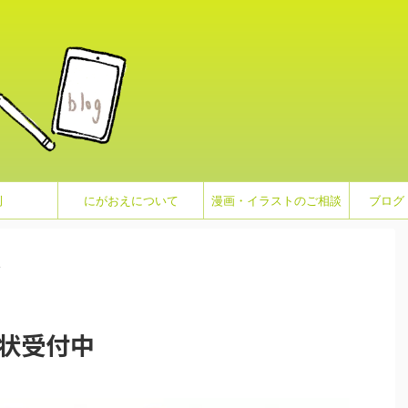
例
にがおえについて
漫画・イラストのご相談
ブログ
>
賀状受付中