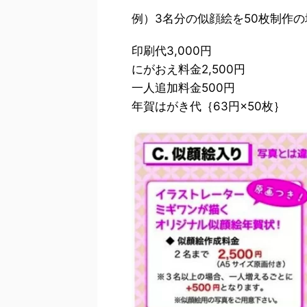
例）3名分の似顔絵を50枚制作の
印刷代3,000円
にがおえ料金2,500円
一人追加料金500円
年賀はがき代｛63円×50枚｝ 