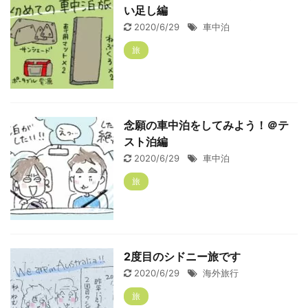
い足し編
2020/6/29
車中泊
旅
念願の車中泊をしてみよう！＠テ
スト泊編
2020/6/29
車中泊
旅
2度目のシドニー旅です
2020/6/29
海外旅行
旅