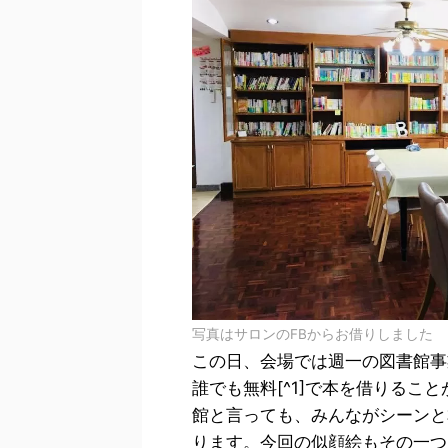
写真はサロンのFBからお借りしました
この日、会場では週一の図書館事
誰でも無料[^1]で本を借りるこ
館と言っても、みんながシーンと
ります。今回の似顔絵もその一つ