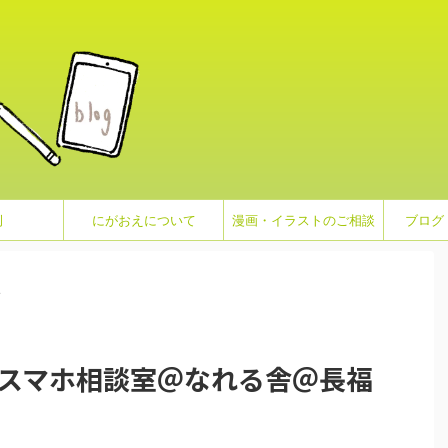
例
にがおえについて
漫画・イラストのご相談
ブログ
>
でスマホ相談室＠なれる舎＠長福