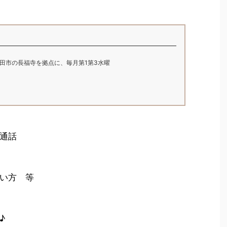
県上田市の長福寺を拠点に、毎月第1第3水曜
通話
い方 等
♪