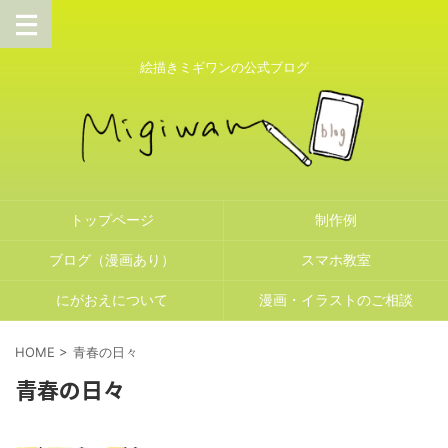
絵描きミギワンの公式ブログ
トップページ
制作例
ブログ（漫画あり）
スマホ教室
にがおえについて
漫画・イラストのご相談
HOME
>
青春の日々
青春の日々